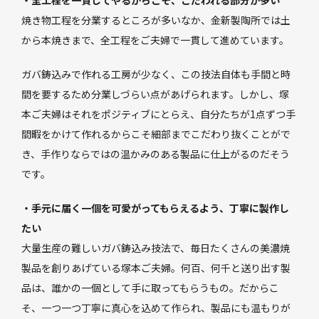
焼き物工程を分業するところが多いなか、金新製陶所では土
から本焼きまで、全工程をご夫婦で一貫して進めています。
ガバ鋳込みで作れる工房が少なく、この技法自体も手間と時
間を要するため分業しづらい点があげられます。しかし、塚
本ご夫婦はそれをポジティブにとらえ、自分たちが1点ずつ手
間暇をかけて作れるからこそ細部までこだわり抜くことがで
き、手作りならではの温かみのある製品に仕上がるのだそう
です。
・手元に届く一個を可愛がってもらえるよう、丁寧に製作し
たい
大量生産の難しいガバ鋳込み技法で、毎日たくさんの美濃焼
製品を創りあげている塚本ご夫婦。何百、何千と送り出す製
品は、誰かの一個として手に取ってもらうもの。だからこ
そ、一つ一つ丁寧に真心を込めて作られ、製品にも温もりが