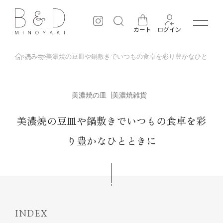
カート
ログイン
読み物
美濃焼の豆皿や鍋敷きでいつもの食卓を彩り豊かなひととき
とは
B&D minoyaki
Minoyaki Story
Minoyaki Fans
美濃焼の皿
美濃焼雑貨
オンラインショップ
読み物
美濃焼の豆皿や鍋敷きでいつもの食卓を彩
取扱店舗
り豊かなひとときに
はじめての方へ
法人の方へ
お問い合わせ
INDEX