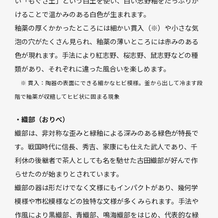
い「もぐさ土」という白土を使い、白い志野釉をたっぷりか
けることで温かみのある白色が生まれます。
釉薬の厚くかかったところには細かい貫入（※）や小さな気
泡の穴がたくさん見られ、釉薬の薄いところには赤みのある
色が現れます。手法により紅志野、桜志野、鼠志野などの種
類があり、それぞれに違った風合いを楽しめます。
※ 貫入：陶器の表面にできる細かなヒビ模様。釜から出して冷ます段
階で釉薬が収縮してヒビ状に固まる現象
・織部（おりべ）
織部は、非対称な歪みと緑釉による深みのある緑色が特長で
す。戦国時代に信長、秀吉、家康にも仕えた武人であり、千
利休の後継者で茶人としても名を馳せた古田織部が好んで作
らせたのが始まりとされています。
織部の器は形だけでなく文様にもインパクトがあり、幾何学
模様や市松模様などの独特な文様が多くみられます。手法や
作風により黒織部、青織部、鳴海織部をはじめ、代表的な緑