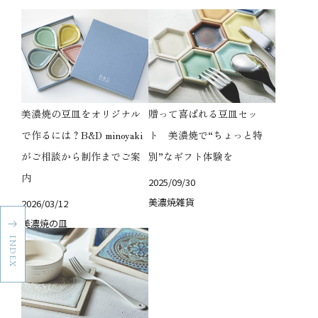
美濃焼の豆皿をオリジナル
贈って喜ばれる豆皿セッ
で作るには？B&D minoyaki
ト 美濃焼で“ちょっと特
がご相談から制作までご案
別”なギフト体験を
内
2025/09/30
美濃焼雑貨
2026/03/12
美濃焼の皿
INDEX
法人の方｜お問い合わせ
一般の方｜お問い合わせ