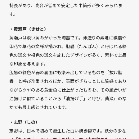
特長があり、高台が低めで安定した半筒形が多くみられま
す。
・黄瀬戸（きせと）
黄瀬戸は淡い黄みがかった陶器です。薄造りの素地に線描や
印花で草花の文様が描かれ、胆礬（たんぱん）と呼ばれる緑
色の斑文や褐色の斑文を施したデザインが多く、素朴で上品
な印象を与えます。
胆礬の緑色が器の裏面にも染み出しているものを「抜け胆
礬」と呼び珍重されるほか、表面がざらっとした質感であり
ながらツヤのある黄金色に仕上がったものを、その風合いが
油揚げに似ていることから「油揚げ手」と呼び、黄瀬戸のな
かでも最上級とされています。
・志野（しの）
志野は、日本で初めて誕生した白い焼き物です。鉄分の少な