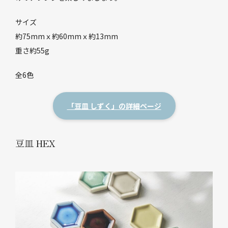
サイズ
約75mmｘ約60mmｘ約13mm
重さ約55g
全6色
「豆皿 しずく」の詳細ページ
豆皿 HEX