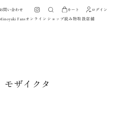
お問い合わせ
カート
ログイン
オンラインショップ
読み物
取扱店舗
Minoyaki Fans
美濃焼アクセサリー
美濃焼パーツ
美濃焼タイル
美濃焼雑貨
タイルアート
カテゴリで探す
贈る用途から探す
 モザイクタ